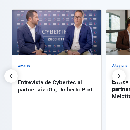
Altopiano
AizoOn
Entrev
Entrevista de Cybertec al
partne
partner aizoOn, Umberto Port
Melott