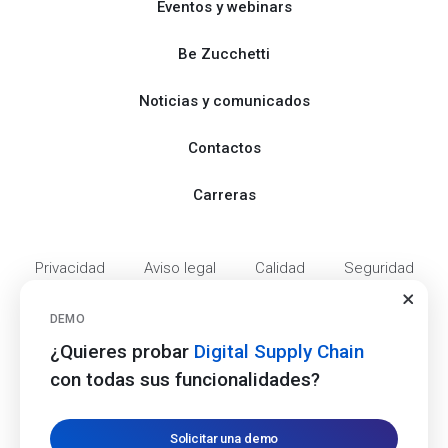
Eventos y webinars
Be Zucchetti
Noticias y comunicados
Contactos
Carreras
Privacidad
Aviso legal
Calidad
Seguridad
Continuidad operativa
DEMO
Igualdad de género
Medio ambiente
Modelo
¿Quieres probar
Digital Supply Chain
231
Certificaciones
FEA
Créditos
con todas sus funcionalidades?
© 2017 - 2025 Zucchetti s.p.a. - P.IVA
05006900962 - Todos los derechos
Solicitar una demo