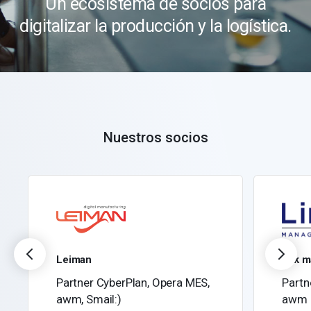
Un ecosistema de socios para
digitalizar la producción y la logística.
Nuestros socios
Leiman
link 
Partner CyberPlan, Opera MES,
Partn
awm, Smail:)
awm