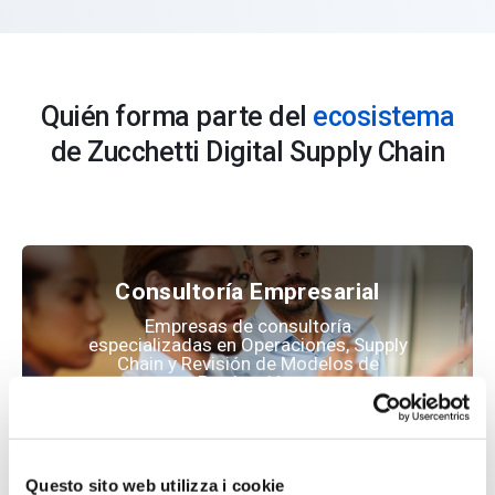
Quién forma parte del
ecosistema
de Zucchetti Digital Supply Chain
Consultoría Empresarial
Empresas de consultoría
especializadas en Operaciones, Supply
Chain y Revisión de Modelos de
Producción.
Questo sito web utilizza i cookie
Integrador de Sistemas