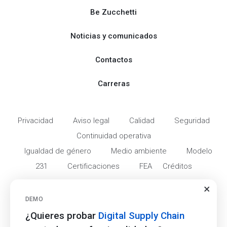
Be Zucchetti
Noticias y comunicados
Contactos
Carreras
Privacidad
Aviso legal
Calidad
Seguridad
Continuidad operativa
Igualdad de género
Medio ambiente
Modelo
231
Certificaciones
FEA
Créditos
© 2017 - 2015 Zucchetti s.p.a. - P.IVA
DEMO
05006900962 - Todos los derechos
reservados
¿Quieres probar
Digital Supply Chain