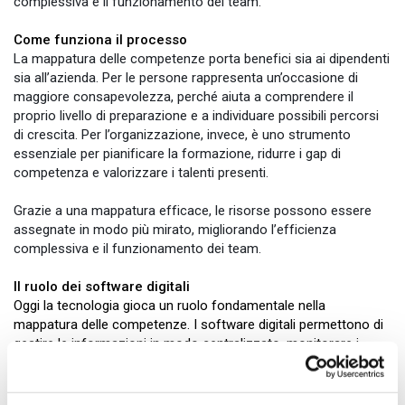
complessiva e il funzionamento dei team.
Come funziona il processo
La mappatura delle competenze porta benefici sia ai dipendenti
sia all’azienda. Per le persone rappresenta un’occasione di
maggiore consapevolezza, perché aiuta a comprendere il
proprio livello di preparazione e a individuare possibili percorsi
di crescita. Per l’organizzazione, invece, è uno strumento
essenziale per pianificare la formazione, ridurre i gap di
competenza e valorizzare i talenti presenti.
Grazie a una mappatura efficace, le risorse possono essere
assegnate in modo più mirato, migliorando l’efficienza
complessiva e il funzionamento dei team.
Il ruolo dei software digitali
Oggi la tecnologia gioca un ruolo fondamentale nella
mappatura delle competenze. I software digitali permettono di
gestire le informazioni in modo centralizzato, monitorare i
progressi nel tempo e analizzare i dati attraverso dashboard
intuitive. Questo rende il processo più rapido, accurato e
facilmente aggiornabile, supportando decisioni strategiche