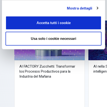
Altre news recenti
Mostra dettagli
Accetta tutti i cookie
articoli
articolo
Usa solo i cookie necessari
AI FACTORY Zucchetti: Transformar
AI nella
los Procesos Productivos para la
intellige
Industria del Mañana