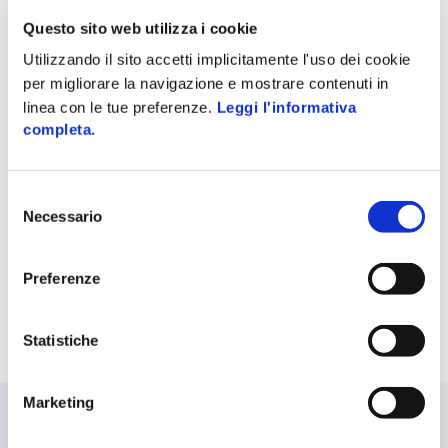
basate su dati concreti.
Questo sito web utilizza i cookie
Utilizzando il sito accetti implicitamente l'uso dei cookie
per migliorare la navigazione e mostrare contenuti in
L’Offerta Zucchetti Digital Supply Chain rivoluziona il
linea con le tue preferenze.
Leggi l'informativa
modo di produrre aiutando le aziende nel prendere
completa.
decisioni proattive ed efficaci, trasformando la supply
chain in un elemento competitivo che valorizza le
aziende del futuro. La supply chain non sarà più una
Selezione
criticità ma bensì un grande valore aggiunto, per le
Necessario
del
aziende di ogni dimensione che vogliono essere
consenso
protagoniste del mercato globale.
Preferenze
Statistiche
Marketing